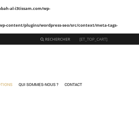
abah-al-i3tissam.com/wp-
wp-content/plugins/wordpress-seo/src/context/meta-tags-
RECHERCHER
[ET_TOP_CART]
TIONS
QUI SOMMES-NOUS ?
CONTACT