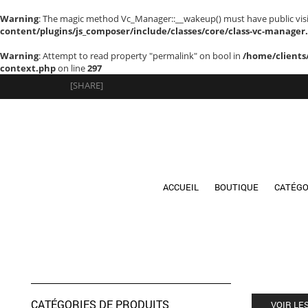
Warning
: The magic method Vc_Manager::__wakeup() must have public visib
content/plugins/js_composer/include/classes/core/class-vc-manager
Warning
: Attempt to read property "permalink" on bool in
/home/clients
context.php
on line
297
[SHARE]
ACCUEIL
BOUTIQUE
CATÉGO
CATÉGORIES DE PRODUITS
VOIR LE