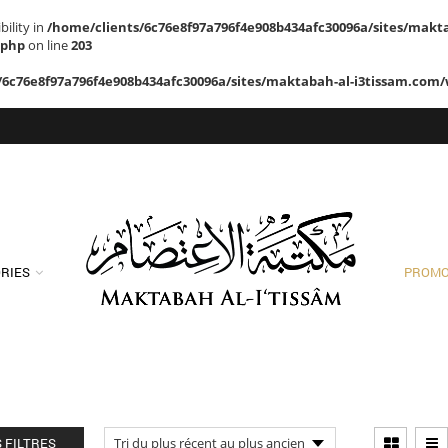
ility in
/home/clients/6c76e8f97a796f4e908b434afc30096a/sites/makt
.php
on line
203
/6c76e8f97a796f4e908b434afc30096a/sites/maktabah-al-i3tissam.com/
RIES
PROMO
S FILTRES