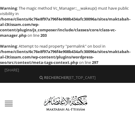
Warning
: The magic method Vc_Manager::__wakeup() must have public
visibility in
/home/clients/6c76e8f97a796f4e908b434afc30096a/sites/maktabah-
al-i3tissam.com/wp-
content/plugins/js_composer/include/classes/core/class-vc-
manager.php
on line
203
Warning
: Attempt to read property "permalink" on bool in
/home/clients/6c76e8f97a796f4e908b434afc30096a/sites/maktabah-
al-i3tissam.com/wp-content/plugins/wordpress-
seo/src/context/meta-tags-context.php
on line
297
[SHARE]
RECHERCHER
[ET_TOP_CART]