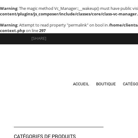
Warning
: The magic method Vc_Manager::__wakeup() must have public visib
content/plugins/js_composer/include/classes/core/class-vc-manager
Warning
: Attempt to read property "permalink" on bool in
/home/clients
context.php
on line
297
[SHARE]
ACCUEIL
BOUTIQUE
CATÉGO
CATÉGORIES DE PRODUITS