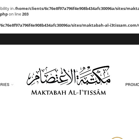
ility in
/home/clients/6c76e8f97a796f4e908b434afc30096a/sites/makt
.php
on line
203
/6c76e8f97a796f4e908b434afc30096a/sites/maktabah-al-i3tissam.com/
RIES
PROMO