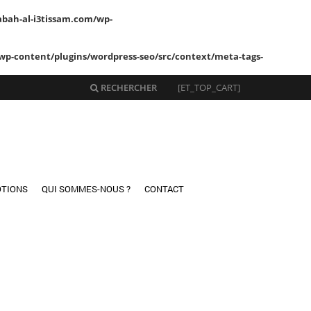
abah-al-i3tissam.com/wp-
wp-content/plugins/wordpress-seo/src/context/meta-tags-
RECHERCHER
[ET_TOP_CART]
TIONS
QUI SOMMES-NOUS ?
CONTACT