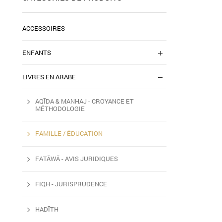
ACCESSOIRES
ENFANTS
LIVRES EN ARABE
AQ​ĪDA & MANHAJ - CROYANCE ET
MÉTHODOLOGIE
FAMILLE / ÉDUCATION
FAT​ĀWĀ - AVIS JURIDIQUES
FIQH - JURISPRUDENCE
HAD​ĪTH